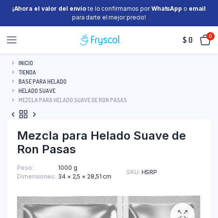
¡Ahora el valor del envío
te lo confirmamos por
WhatsApp
o
email
para darte el mejor precio!
0
$
0
INICIO
TIENDA
BASE PARA HELADO
HELADO SUAVE
MEZCLA PARA HELADO SUAVE DE RON PASAS
Mezcla para Helado Suave de
Ron Pasas
Peso
1000 g
SKU:
HSRP
Dimensiones
34 × 2,5 × 28,51 cm