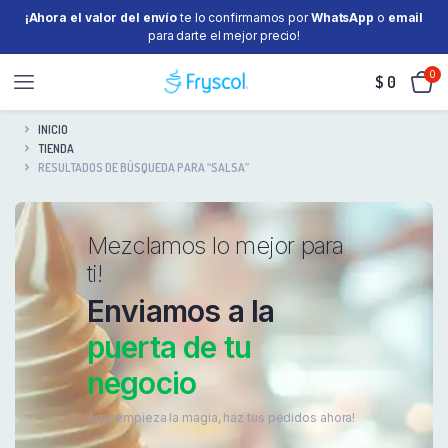
¡Ahora el valor del envío
te lo confirmamos por
WhatsApp
o
email
para darte el mejor precio!
0
$
0
INICIO
TIENDA
RESULTADOS DE BÚSQUEDA PARA “SALSA”
Mezclamos lo mejor para
ti!
Enviamos a la
puerta de tu
negocio
Aquí empieza la magia, haz tus pedidos ahora!